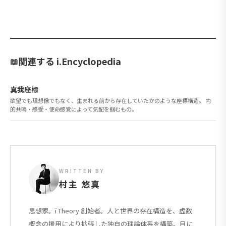
関連する i.Encyclopedia
真我座標
欲望でも理想像でもなく、生まれる前から存在していたかのような座標構造。 内
的共鳴・感受・使命感覚によって気配を掴むもの。
WRITTEN BY
村主 悠真
思想家。ï Theory 創始者。人と世界の存在構造を、虚数
概念の援用により拡張した独自の理論体系を構築。目に