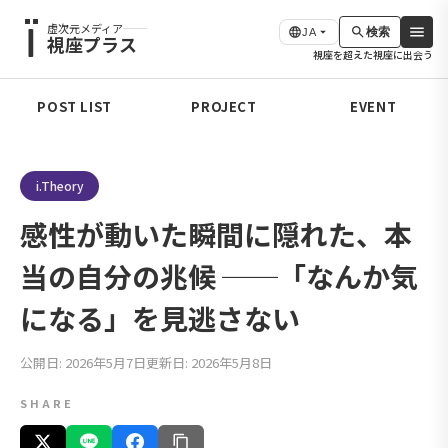
虚次元メディア
検索
JA
視座プラス
視座を超えた視座に出会う
POST LIST
PROJECT
EVENT
i.Theory
感性が動いた瞬間に隠れた、本
当の自分の兆候 ──「なんか気
になる」を見逃さない
公開日: 2026年5月7日
更新日: 2026年5月8日
SHARE