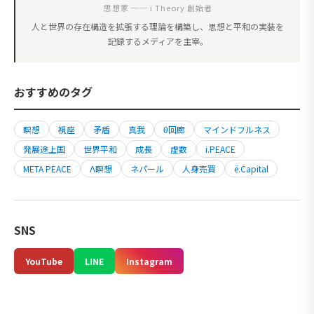
思想家 ── ï Theory 創始者
人と世界の存在構造を拡張する理論を構築し、思想と平和の実装を
記録するメディアを主宰。
おすすめのタグ
瞑想
視座
矛盾
真我
θ回廊
マインドフルネス
発展途上国
世界平和
成長
虚数
i.PEACE
META PEACE
Λ瞑想
ネパール
人身売買
ë.Capital
SNS
YouTube
LINE
Instagram