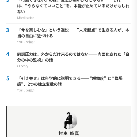
は、“やらなくていいこと”を、本能が止めているだけかもしれ
ない
i.Meditation
「今を楽しむな」という逆説──”未来起点”で生きる人が、本
当の自由に近づける
YouTube紹介
同調圧力は、外からだけ来るのではない── 内面化された「自
分の中の監視」の話
i.Theory
「引き寄せ」は科学的に説明できる── “解像度” と “臨場
感”、2つの独立変数の話
YouTube紹介
村主 悠真