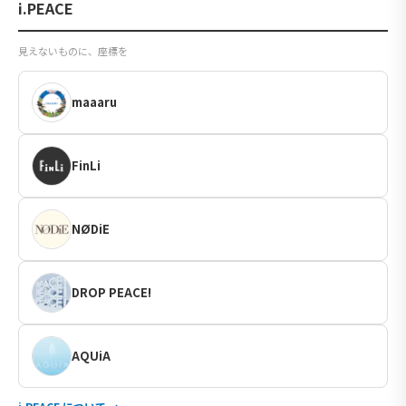
i.PEACE
見えないものに、座標を
maaaru
FinLi
NØDiE
DROP PEACE!
AQUiA