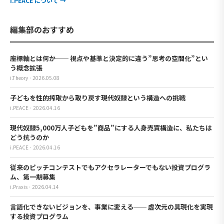
i.PEACE について →
編集部のおすすめ
座標軸とは何か── 視点や基準と決定的に違う”思考の空間化”とい
う概念拡張
i.Theory · 2026.05.08
子どもを性的搾取から取り戻す――現代奴隷という構造への挑戦
i.PEACE · 2026.04.16
現代奴隷5,000万人――子どもを”商品”にする人身売買構造に、私たちは
どう抗うのか
i.PEACE · 2026.04.16
従来のピッチコンテストでもアクセラレーターでもない投資プログラ
ム、第一期募集
i.Praxis · 2026.04.14
言語化できないビジョンを、事業に変える── 虚次元の具現化を実現
する投資プログラム