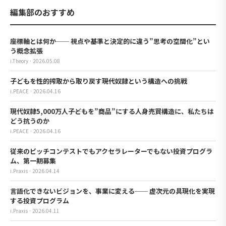
編集部のおすすめ
座標軸とは何か── 視点や基準と決定的に違う”思考の空間化”とい
う概念拡張
i.Theory · 2026.05.08
子どもを性的搾取から取り戻す――現代奴隷という構造への挑戦
i.PEACE · 2026.04.16
現代奴隷5,000万人――子どもを”商品”にする人身売買構造に、私たちは
どう抗うのか
i.PEACE · 2026.04.16
従来のピッチコンテストでもアクセラレーターでもない投資プログラ
ム、第一期募集
i.Praxis · 2026.04.14
言語化できないビジョンを、事業に変える── 虚次元の具現化を実現
する投資プログラム
i.Praxis · 2026.04.11