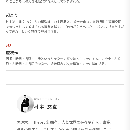
ることを差し控える能動的非介入として規定される。
起こり
村主第二論文『起こりの構造論』の主題概念。 虚次元由来の微細振動が認知空間
で気づきとして捕捉される事象を指す。 「自分が引き出した」ではなく「立ち上が
ってきた」という質感で経験される。
iD
虚次元
因果・時間・言語・自我といった実次元の直交軸として存在する、未分化・非線
形・非時間・非言語的な次元。虚数概念の次元構造への存在論的拡張。
WRITTEN BY
村主 悠真
思想家。ï Theory 創始者。人と世界の存在構造を、虚数
概念の援用により拡張した独自の理論体系を構築。目に