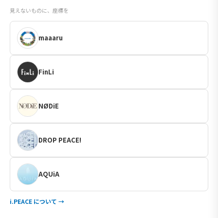
見えないものに、座標を
maaaru
FinLi
NØDiE
DROP PEACE!
AQUiA
i.PEACE について →