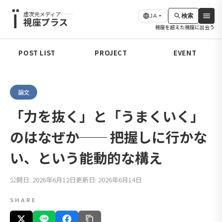
虚次元メディア
検索
JA
視座プラス
視座を超えた視座に出会う
POST LIST
PROJECT
EVENT
論文
「力を抜く」と「うまくいく」
のはなぜか── 把握しに行かな
い、という能動的な構え
公開日: 2026年6月12日
更新日: 2026年6月14日
SHARE