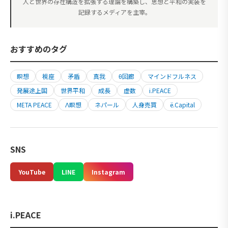
人と世界の存在構造を拡張する理論を構築し、思想と平和の実装を
記録するメディアを主宰。
おすすめのタグ
瞑想
視座
矛盾
真我
θ回廊
マインドフルネス
発展途上国
世界平和
成長
虚数
i.PEACE
META PEACE
Λ瞑想
ネパール
人身売買
ë.Capital
SNS
YouTube
LINE
Instagram
i.PEACE