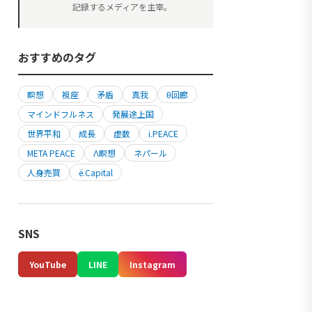
記録するメディアを主宰。
おすすめのタグ
瞑想
視座
矛盾
真我
θ回廊
マインドフルネス
発展途上国
世界平和
成長
虚数
i.PEACE
META PEACE
Λ瞑想
ネパール
人身売買
ë.Capital
SNS
YouTube
LINE
Instagram