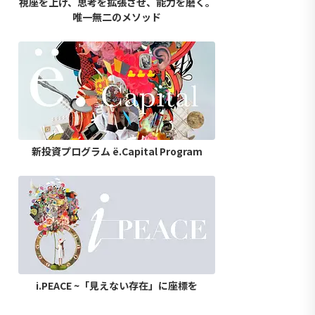
視座を上げ、思考を拡張させ、能力を磨く。
唯一無二のメソッド
新投資プログラム ë.Capital Program
i.PEACE ~「見えない存在」に座標を