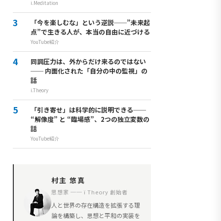
i.Meditation
「今を楽しむな」という逆説──”未来起
点”で生きる人が、本当の自由に近づける
YouTube紹介
同調圧力は、外からだけ来るのではない
── 内面化された「自分の中の監視」の
話
i.Theory
「引き寄せ」は科学的に説明できる──
“解像度” と “臨場感”、2つの独立変数の
話
YouTube紹介
村主 悠真
思想家 ── ï Theory 創始者
人と世界の存在構造を拡張する理
論を構築し、思想と平和の実装を