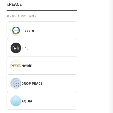
i.PEACE
見えないものに、座標を
maaaru
FinLi
NØDiE
DROP PEACE!
AQUiA