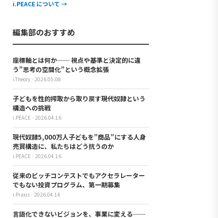
i.PEACE について →
編集部のおすすめ
座標軸とは何か── 視点や基準と決定的に違
う”思考の空間化”という概念拡張
i.Theory · 2026.05.08
子どもを性的搾取から取り戻す――現代奴隷という
構造への挑戦
i.PEACE · 2026.04.16
現代奴隷5,000万人――子どもを”商品”にする人身
売買構造に、私たちはどう抗うのか
i.PEACE · 2026.04.16
従来のピッチコンテストでもアクセラレーター
でもない投資プログラム、第一期募集
i.Praxis · 2026.04.14
言語化できないビジョンを、事業に変える──