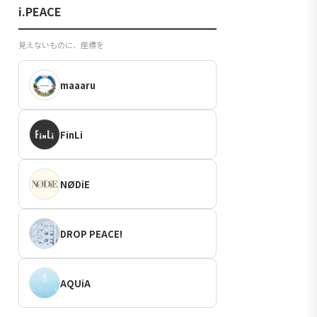
i.PEACE
見えないものに、座標を
maaaru
FinLi
NØDiE
DROP PEACE!
AQUiA