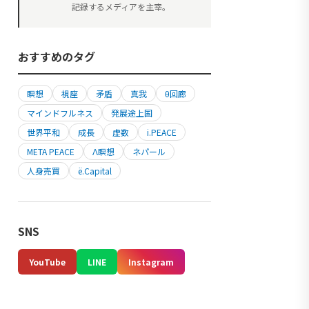
記録するメディアを主宰。
おすすめのタグ
瞑想
視座
矛盾
真我
θ回廊
マインドフルネス
発展途上国
世界平和
成長
虚数
i.PEACE
META PEACE
Λ瞑想
ネパール
人身売買
ë.Capital
SNS
YouTube
LINE
Instagram