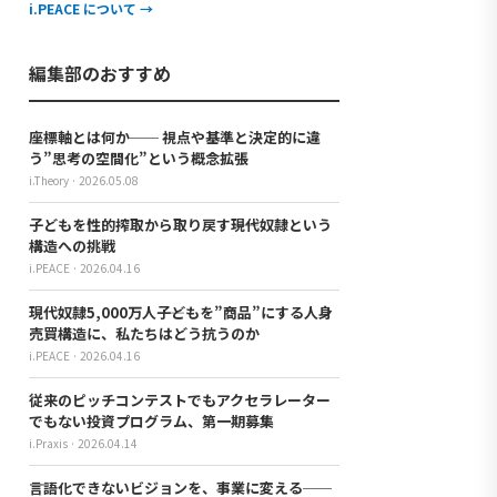
i.PEACE について →
編集部のおすすめ
座標軸とは何か── 視点や基準と決定的に違
う”思考の空間化”という概念拡張
i.Theory · 2026.05.08
子どもを性的搾取から取り戻す――現代奴隷という
構造への挑戦
i.PEACE · 2026.04.16
現代奴隷5,000万人――子どもを”商品”にする人身
売買構造に、私たちはどう抗うのか
i.PEACE · 2026.04.16
従来のピッチコンテストでもアクセラレーター
でもない投資プログラム、第一期募集
i.Praxis · 2026.04.14
言語化できないビジョンを、事業に変える──