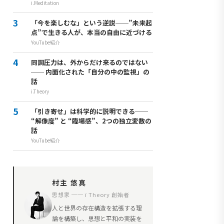
i.Meditation
「今を楽しむな」という逆説──”未来起
点”で生きる人が、本当の自由に近づける
YouTube紹介
同調圧力は、外からだけ来るのではない
── 内面化された「自分の中の監視」の
話
i.Theory
「引き寄せ」は科学的に説明できる──
“解像度” と “臨場感”、2つの独立変数の
話
YouTube紹介
村主 悠真
思想家 ── ï Theory 創始者
人と世界の存在構造を拡張する理
論を構築し、思想と平和の実装を