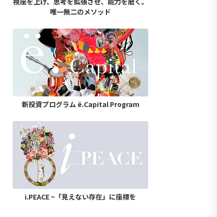
視座を上げ、思考を拡張させ、能力を磨く。
唯一無二のメソッド
新投資プログラム ë.Capital Program
i.PEACE ~「見えない存在」に座標を