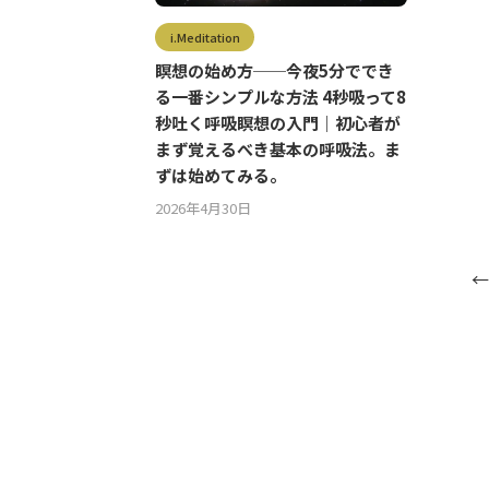
i.Meditation
瞑想の始め方──今夜5分ででき
る一番シンプルな方法 4秒吸って8
秒吐く呼吸瞑想の入門｜初心者が
まず覚えるべき基本の呼吸法。ま
ずは始めてみる。
2026年4月30日
←
投
稿
の
ペ
ー