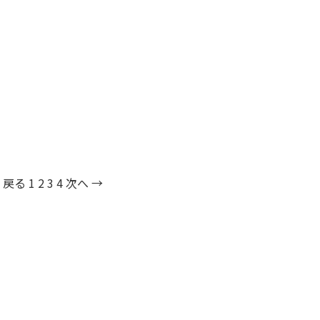
 戻る
1
2
3
4
次へ →