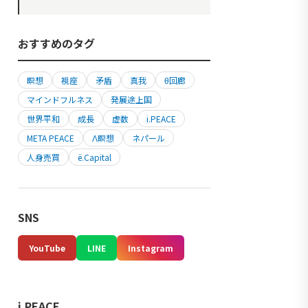
おすすめのタグ
瞑想
視座
矛盾
真我
θ回廊
マインドフルネス
発展途上国
世界平和
成長
虚数
i.PEACE
META PEACE
Λ瞑想
ネパール
人身売買
ë.Capital
SNS
YouTube
LINE
Instagram
i.PEACE