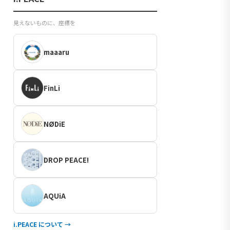
見えないものに、座標を
maaaru
FinLi
NØDiE
DROP PEACE!
AQUiA
i.PEACE について →