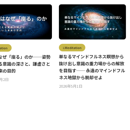
i.Meditation
ation
単なるマインドフルネス瞑想から
なぜ「座る」のか──姿勢
抜け出し意識の重力場からの解放
る意識の深さと、謙虚さと
を目指す── 永遠のマインドフル
来の目的
ネス地獄から脱却せよ
5月2日
2026年5月1日