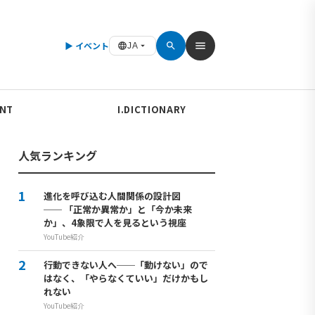
▶ イベント
JA
ENT
I.DICTIONARY
人気ランキング
進化を呼び込む人間関係の設計図
── 「正常か異常か」と「今か未来
か」、4象限で人を見るという視座
YouTube紹介
行動できない人へ──「動けない」ので
はなく、「やらなくていい」だけかもし
れない
YouTube紹介