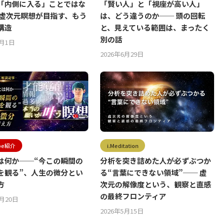
「内側に入る」ことではな
「賢い人」と「視座が高い人」
 虚次元瞑想が目指す、もう
は、どう違うのか── 頭の回転
構造
と、見えている範囲は、まったく
別の話
7月1日
2026年6月29日
ube紹介
i.Meditation
は何か──“今この瞬間の
分析を突き詰めた人が必ずぶつか
を観る”、人生の微分とい
る“言葉にできない領域”── 虚
方
次元の解像度という、観察と直感
の最終フロンティア
5月20日
2026年5月15日