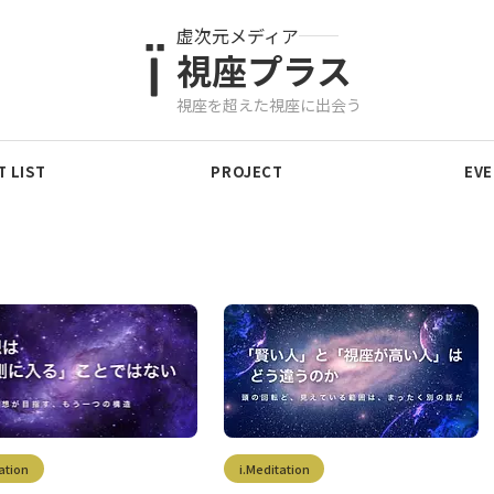
虚次元メディア
視座プラス
視座を超えた視座に出会う
 LIST
PROJECT
EV
ation
i.Meditation