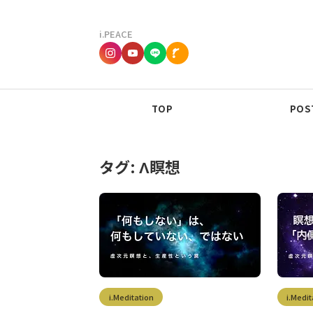
i.PEACE
TOP
POST
タグ:
Λ瞑想
i.Meditation
i.Medit