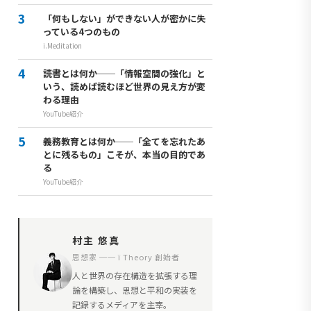
「何もしない」ができない人が密かに失
っている4つのもの
i.Meditation
読書とは何か──「情報空間の強化」と
いう、読めば読むほど世界の見え方が変
わる理由
YouTube紹介
義務教育とは何か──「全てを忘れたあ
とに残るもの」こそが、本当の目的であ
る
YouTube紹介
村主 悠真
思想家 ── ï Theory 創始者
人と世界の存在構造を拡張する理
論を構築し、思想と平和の実装を
記録するメディアを主宰。