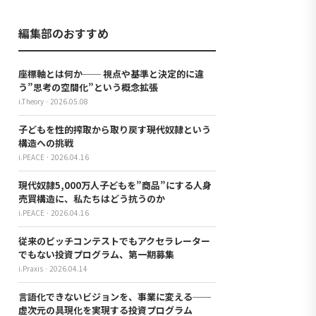
編集部のおすすめ
座標軸とは何か── 視点や基準と決定的に違
う”思考の空間化”という概念拡張
i.Theory · 2026.05.08
子どもを性的搾取から取り戻す――現代奴隷という
構造への挑戦
i.PEACE · 2026.04.16
現代奴隷5,000万人――子どもを”商品”にする人身
売買構造に、私たちはどう抗うのか
i.PEACE · 2026.04.16
従来のピッチコンテストでもアクセラレーター
でもない投資プログラム、第一期募集
i.Praxis · 2026.04.14
言語化できないビジョンを、事業に変える──
虚次元の具現化を実現する投資プログラム