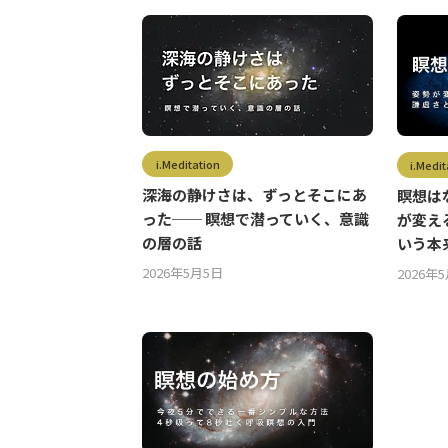
i.Meditation
i.Medit
深海の静けさは、ずっとそこにあ
瞑想は
った── 瞑想で潜っていく、意識
が変え
の層の話
いう本
2026年5月5日
2026年