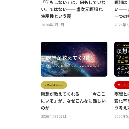
「何もしない」は、何もしていな
瞑想は
い、ではない── 虚次元瞑想と、
い──
生産性という罠
一つの
2026年7月3日
2026年
i.Meditation
YouT
瞑想が教えてくれる——「今ここ
瞑想と
にいる」が、なぜこんなに難しい
変化率
のか
う考え
2026年5月27日
2026年