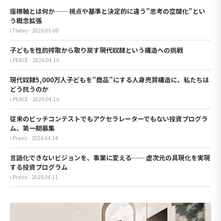
座標軸とは何か── 視点や基準と決定的に違う”思考の空間化”とい
う概念拡張
i.Theory · 2026.05.08
子どもを性的搾取から取り戻す――現代奴隷という構造への挑戦
i.PEACE · 2026.04.16
現代奴隷5,000万人――子どもを”商品”にする人身売買構造に、私たちは
どう抗うのか
i.PEACE · 2026.04.16
従来のピッチコンテストでもアクセラレーターでもない投資プログラ
ム、第一期募集
i.Praxis · 2026.04.14
言語化できないビジョンを、事業に変える── 虚次元の具現化を実現
する投資プログラム
i.Praxis · 2026.04.11