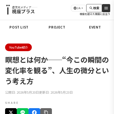
虚次元メディア
検索
JA
視座プラス
視座を超えた視座に出会う
POST LIST
PROJECT
EVENT
YouTube紹介
瞑想とは何か──“今この瞬間の
変化率を観る”、人生の微分とい
う考え方
公開日: 2026年5月20日
更新日: 2026年5月23日
SHARE