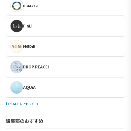
maaaru
FinLi
NØDiE
DROP PEACE!
AQUiA
i.PEACE について →
編集部のおすすめ