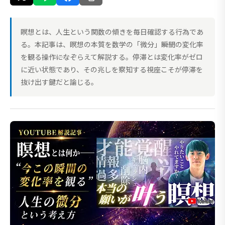
瞑想とは、人生という関数の傾きを毎日確認する行為であ
る。本記事は、瞑想の本質を数学の「微分」――瞬間の変化率
を観る操作――になぞらえて解説する。停滞とは変化率がゼロ
に近い状態であり、その兆しを察知する視座こそが停滞を
抜け出す鍵だと論じる。