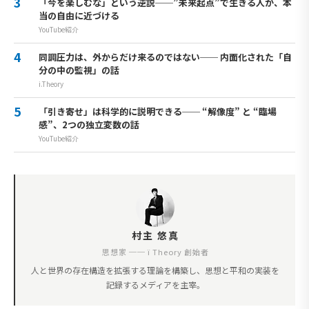
「今を楽しむな」という逆説──”未来起点”で生きる人が、本
当の自由に近づける
YouTube紹介
同調圧力は、外からだけ来るのではない── 内面化された「自
分の中の監視」の話
i.Theory
「引き寄せ」は科学的に説明できる── “解像度” と “臨場
感”、2つの独立変数の話
YouTube紹介
村主 悠真
思想家 ── ï Theory 創始者
人と世界の存在構造を拡張する理論を構築し、思想と平和の実装を
記録するメディアを主宰。