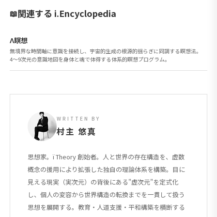
関連する i.Encyclopedia
Λ瞑想
無境界な時間軸に意識を接続し、宇宙的生成の根源的揺らぎに同調する瞑想法。
4〜9次元の意識地図を身体と魂で体得する体系的瞑想プログラム。
WRITTEN BY
村主 悠真
思想家。ï Theory 創始者。人と世界の存在構造を、虚数
概念の援用により拡張した独自の理論体系を構築。目に
見える現実（実次元）の背後にある"虚次元"を定式化
し、個人の変容から世界構造の転換までを一貫して扱う
思想を展開する。教育・人道支援・平和構築を横断する