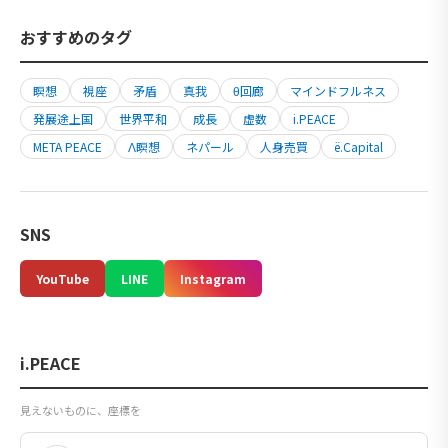
おすすめのタグ
瞑想
視座
矛盾
真我
θ回廊
マインドフルネス
発展途上国
世界平和
成長
虚数
i.PEACE
META PEACE
Λ瞑想
ネパール
人身売買
ë.Capital
SNS
YouTube
LINE
Instagram
i.PEACE
見えないものに、座標を