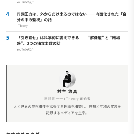
YouTube紹介
同調圧力は、外からだけ来るのではない── 内面化された「自
分の中の監視」の話
i.Theory
「引き寄せ」は科学的に説明できる── “解像度” と “臨場
感”、2つの独立変数の話
YouTube紹介
村主 悠真
思想家 ── ï Theory 創始者
人と世界の存在構造を拡張する理論を構築し、思想と平和の実装を
記録するメディアを主宰。