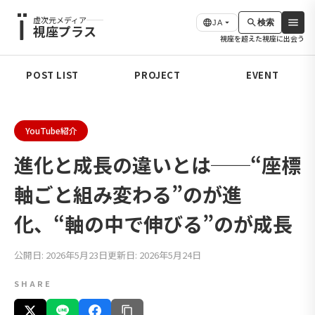
虚次元メディア
検索
JA
視座プラス
視座を超えた視座に出会う
POST LIST
PROJECT
EVENT
YouTube紹介
進化と成長の違いとは──“座標
軸ごと組み変わる”のが進
化、“軸の中で伸びる”のが成長
公開日: 2026年5月23日
更新日: 2026年5月24日
SHARE