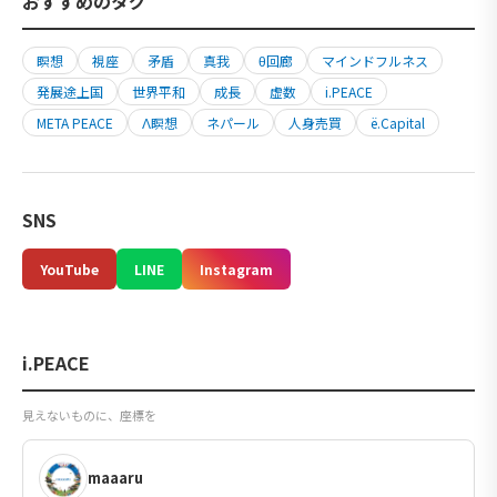
おすすめのタグ
瞑想
視座
矛盾
真我
θ回廊
マインドフルネス
発展途上国
世界平和
成長
虚数
i.PEACE
META PEACE
Λ瞑想
ネパール
人身売買
ë.Capital
SNS
YouTube
LINE
Instagram
i.PEACE
見えないものに、座標を
maaaru