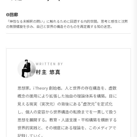
Θ回廊
「神性なる未解釈の問い」に触れるために回遊する内的空間。 思考と感性と沈黙
の無限螺旋を歩み、自己と世界の構造そのものを再定義する知の迷宮。
WRITTEN BY
村主 悠真
思想家。ï Theory 創始者。人と世界の存在構造を、虚数
概念の援用により拡張した独自の理論体系を構築。目に
見える現実（実次元）の背後にある"虚次元"を定式化
し、個人の変容から世界構造の転換までを一貫して扱う
思想を展開する。教育・人道支援・平和構築を横断する
世界的実践と、その根底にある理論を、このメディアで
記録していく。