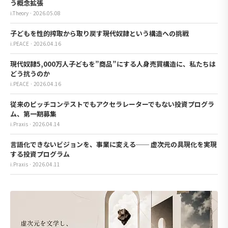
う概念拡張
i.Theory · 2026.05.08
子どもを性的搾取から取り戻す――現代奴隷という構造への挑戦
i.PEACE · 2026.04.16
現代奴隷5,000万人――子どもを”商品”にする人身売買構造に、私たちは
どう抗うのか
i.PEACE · 2026.04.16
従来のピッチコンテストでもアクセラレーターでもない投資プログラ
ム、第一期募集
i.Praxis · 2026.04.14
言語化できないビジョンを、事業に変える── 虚次元の具現化を実現
する投資プログラム
i.Praxis · 2026.04.11